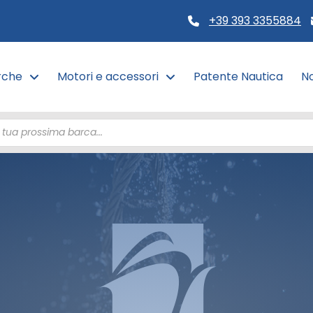
+39 393 3355884
rche
Motori e accessori
Patente Nautica
No