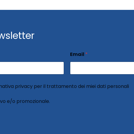
ewsletter
Email
*
rmativa privacy per il trattamento dei miei dati personali
ivo e/o promozionale.