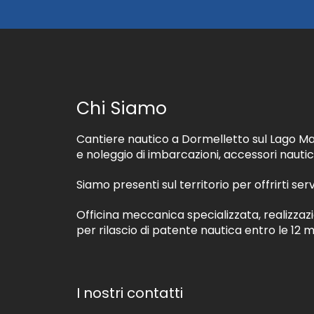
o
l
d
t
i
r
r
a
i
t
c
t
e
a
v
m
Chi Siamo
e
e
r
n
e
Cantiere nautico a Dormelletto sul Lago Ma
t
m
o
e noleggio di imbarcazioni, accessori nautic
a
d
t
e
Siamo presenti sul territorio per offrirti serv
e
i
r
d
Officina meccanica specializzata, realizzaz
i
a
a
per rilascio di patente nautica entro le 12 mi
t
l
i
e
*
i
n
I nostri contatti
f
o