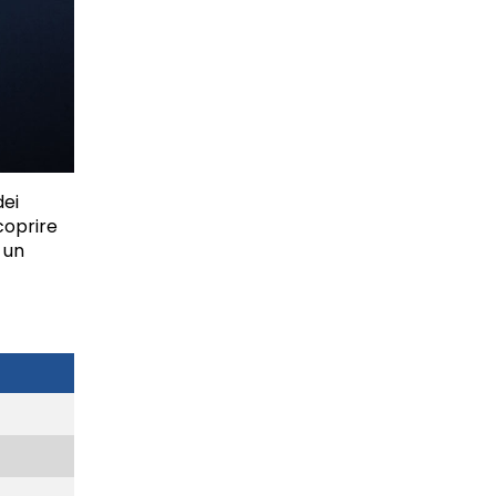
dei
coprire
 un