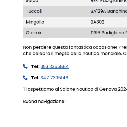
Salpa
BE4 Padiglione B
Tuccoli
BA129A Banchin
Mingolla
BA302
Garmin
TR16 Padiglione 
Non perdere questa fantastica occasione! Pren
che celebra il meglio della nautica mondiale. Co
Tel:
393 3355884
Tel:
347 7395146
Ti aspettiamo al Salone Nautico di Genova 202
Buona navigazione!