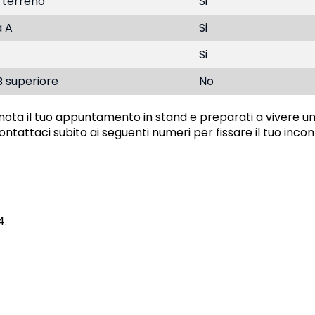
 terreno
Si
a A
Si
Si
B superiore
No
ota il tuo appuntamento in stand e preparati a vivere u
ntattaci subito ai seguenti numeri per fissare il tuo incon
4.