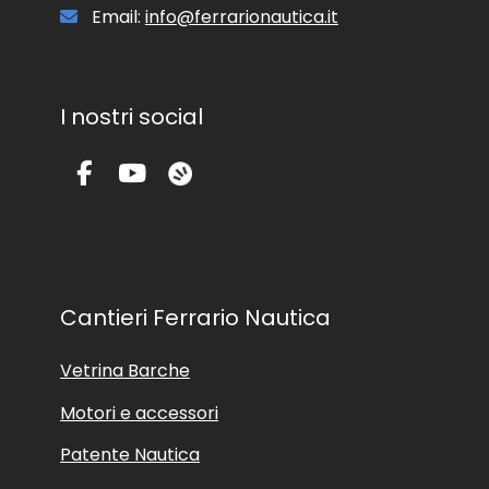
l
Email:
info@ferrarionautica.it
e
.
I nostri social
Cantieri Ferrario Nautica
Vetrina Barche
Motori e accessori
Patente Nautica