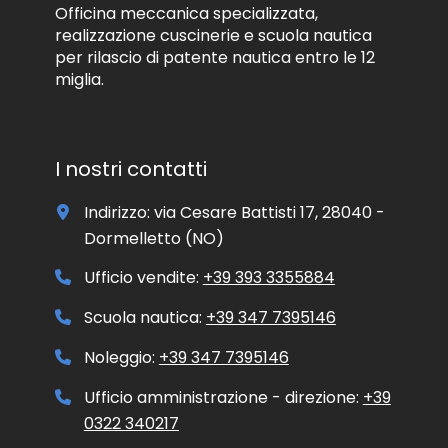
i
Officina meccanica specializzata,
n
realizzazione cuscinerie e scuola nautica
f
per rilascio di patente nautica entro le 12
o
miglia.
r
m
a
t
i
I nostri contatti
v
o
Indirizzo: via Cesare Battisti 17, 28040 -
e
/
Dormelletto (NO)
o
p
Ufficio vendite:
+39 393 3355884
r
o
Scuola nautica:
+39 347 7395146
m
o
Noleggio:
+39 347 7395146
z
i
Ufficio amministrazione - direzione:
+39
o
0322 340217
n
a