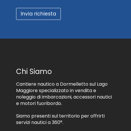
o
t
e
a
e
t
l
r
Invia richiesta
t
t
i
o
r
a
d
a
l
i
t
e
r
t
*
i
a
E
c
m
m
e
e
a
v
n
i
e
t
l
Chi Siamo
r
o
e
d
m
Cantiere nautico a Dormelletto sul Lago
e
a
i
Maggiore specializzato in vendita e
t
d
noleggio di imbarcazioni, accessori nautici
e
a
e motori fuoribordo.
r
t
i
i
Siamo presenti sul territorio per offrirti
a
*
l
servizi nautici a 360°.
e