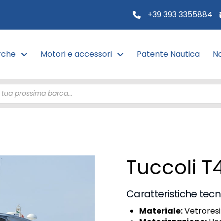
+39 393 3355884
rche
Motori e accessori
Patente Nautica
No
Tuccoli T
Caratteristiche tecn
Materiale:
Vetrores