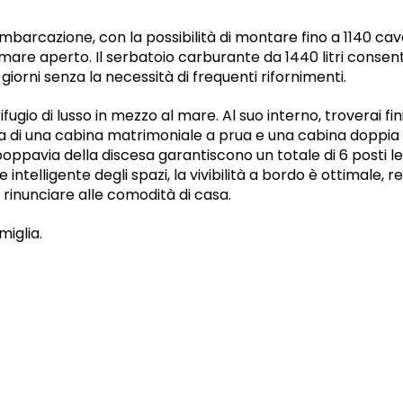
imbarcazione, con la possibilità di montare fino a 1140 ca
 mare aperto. Il serbatoio carburante da 1440 litri consen
giorni senza la necessità di frequenti rifornimenti.
ugio di lusso in mezzo al mare. Al suo interno, troverai fini
ta di una cabina matrimoniale a prua e una cabina doppia p
poppavia della discesa garantiscono un totale di 6 posti le
ne intelligente degli spazi, la vivibilità a bordo è ottimal
 rinunciare alle comodità di casa.
miglia.