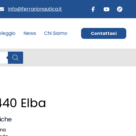
info@ferrarionautica.it
leggio
News
Chi Siamo
Contattaci
440 Elba
iche
ina