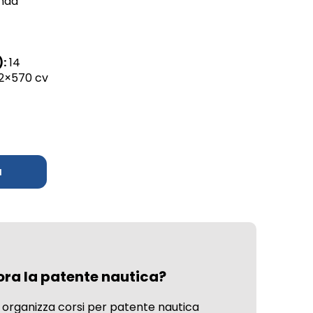
nda
t
):
14
2×570 cv
a
ora la patente nautica?
 organizza corsi per patente nautica