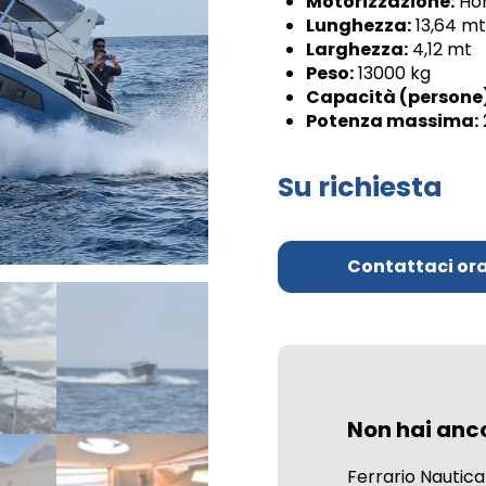
Motorizzazione:
Ho
Lunghezza:
13,64 m
Larghezza:
4,12 mt
Peso:
13000 kg
Capacità (persone
Potenza massima:
Su richiesta
Contattaci or
Non hai anc
Ferrario Nautica