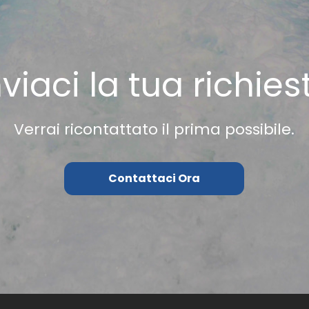
nviaci la tua richies
Verrai ricontattato il prima possibile.
Contattaci Ora