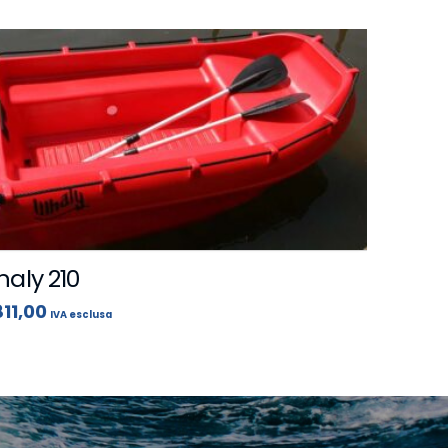
aly 210
11,00
IVA esclusa