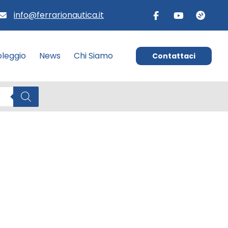
info@ferrarionautica.it
leggio
News
Chi Siamo
Contattaci