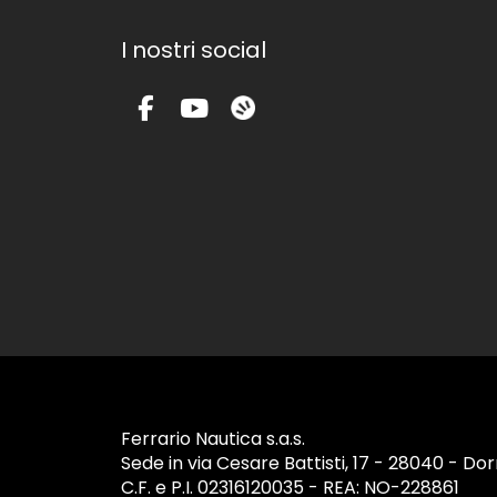
m
o
z
I nostri social
i
o
n
a
l
e
.
Ferrario Nautica s.a.s.
Sede in via Cesare Battisti, 17 - 28040 - Do
C.F. e P.I. 02316120035 - REA: NO-228861