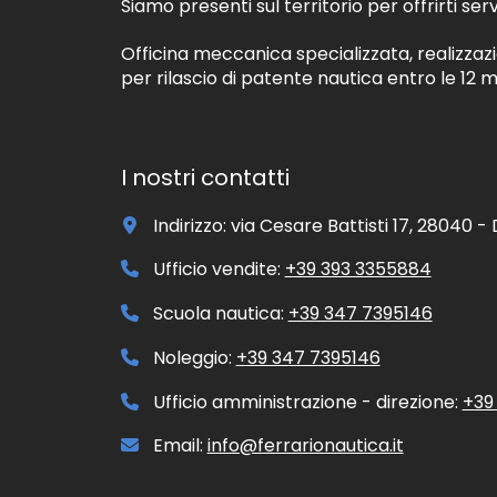
Siamo presenti sul territorio per offrirti serv
e
l
i
r
e
d
Officina meccanica specializzata, realizzaz
i
.
a
a
per rilascio di patente nautica entro le 12 mi
t
l
i
e
*
i
n
I nostri contatti
f
o
r
Indirizzo: via Cesare Battisti 17, 28040 
m
a
Ufficio vendite:
+39 393 3355884
t
i
Scuola nautica:
+39 347 7395146
v
o
Noleggio:
+39 347 7395146
e
/
Ufficio amministrazione - direzione:
+39
o
p
Email:
info@ferrarionautica.it
r
o