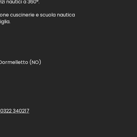
izi nautici a 360°.
ione cuscinerie e scuola nautica
glia.
- Dormelletto (NO)
 0322 340217