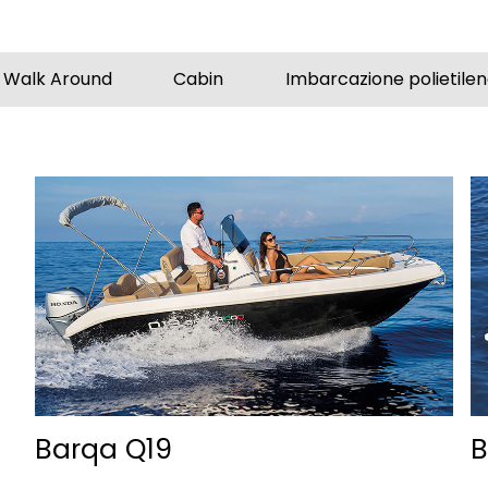
Walk Around
Cabin
Imbarcazione polietile
Barqa Q19
B