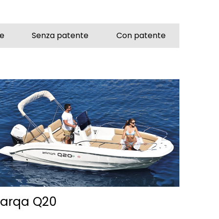
ne
Senza patente
Con patente
arqa Q20