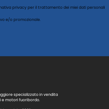
rmativa privacy per il trattamento dei miei dati personali
ivo e/o promozionale.
ggiore specializzato in vendita
i e motori fuoribordo.