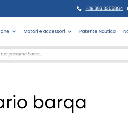
+39 393 3355884
rche
Motori e accessori
Patente Nautica
No
ario barqa