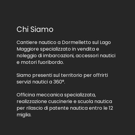
i
a
N
c
m
o
e
e
m
v
n
e
e
t
Chi Siamo
r
o
e
d
m
Cantiere nautico a Dormelletto sul Lago
e
a
i
Maggiore specializzato in vendita e
t
d
noleggio di imbarcazioni, accessori nautici
e
a
e motori fuoribordo.
r
t
i
i
Siamo presenti sul territorio per offrirti
a
*
l
servizi nautici a 360°.
e
i
Officina meccanica specializzata,
n
realizzazione cuscinerie e scuola nautica
f
per rilascio di patente nautica entro le 12
o
miglia.
r
m
a
t