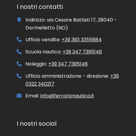
i
I nostri contatti
v
o
Indirizzo: via Cesare Battisti 17, 28040 -
e
/
Dormelletto (NO)
o
p
Ufficio vendite:
+39 393 3355884
r
o
Scuola nautica:
+39 347 7395146
m
o
Noleggio:
+39 347 7395146
z
i
Ufficio amministrazione - direzione:
+39
o
0322 340217
n
a
l
Email:
info@ferrarionautica.it
e
.
I nostri social