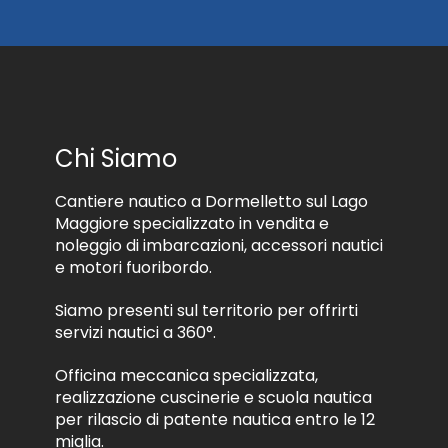
d
a
i
t
r
t
i
a
c
m
e
e
v
n
e
t
Chi Siamo
r
o
e
d
m
Cantiere nautico a Dormelletto sul Lago
e
a
i
Maggiore specializzato in vendita e
t
d
noleggio di imbarcazioni, accessori nautici
e
a
e motori fuoribordo.
r
t
i
i
Siamo presenti sul territorio per offrirti
a
*
l
servizi nautici a 360°.
e
i
Officina meccanica specializzata,
n
realizzazione cuscinerie e scuola nautica
f
per rilascio di patente nautica entro le 12
o
miglia.
r