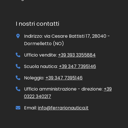
m
a
t
i
I nostri contatti
v
o
Indirizzo: via Cesare Battisti 17, 28040 -
e
/
Dormelletto (NO)
o
p
Ufficio vendite:
+39 393 3355884
r
o
Scuola nautica:
+39 347 7395146
m
o
Noleggio:
+39 347 7395146
z
i
Ufficio amministrazione - direzione:
+39
o
0322 340217
n
a
l
Email:
info@ferrarionautica.it
e
.