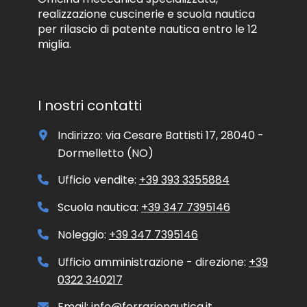
n
realizzazione cuscinerie e scuola nautica
f
per rilascio di patente nautica entro le 12
o
miglia.
r
m
a
t
i
I nostri contatti
v
o
Indirizzo: via Cesare Battisti 17, 28040 -
e
/
Dormelletto (NO)
o
p
Ufficio vendite:
+39 393 3355884
r
o
Scuola nautica:
+39 347 7395146
m
o
Noleggio:
+39 347 7395146
z
i
Ufficio amministrazione - direzione:
+39
o
0322 340217
n
a
l
Email:
info@ferrarionautica.it