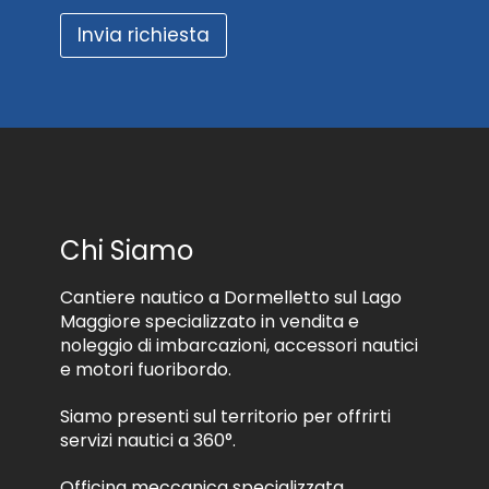
e
z
a
t
i
l
Invia richiesta
t
o
t
o
n
r
d
a
a
i
l
t
r
e
t
i
.
a
c
m
e
e
v
n
e
t
Chi Siamo
r
o
e
d
m
Cantiere nautico a Dormelletto sul Lago
e
a
i
Maggiore specializzato in vendita e
t
d
noleggio di imbarcazioni, accessori nautici
e
a
e motori fuoribordo.
r
t
i
i
Siamo presenti sul territorio per offrirti
a
*
l
servizi nautici a 360°.
e
i
Officina meccanica specializzata,